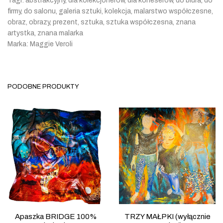
Tagi:
abstrakcyjny
,
dla kolekcjonerów
,
dla koneserów
,
do biura
,
do
firmy
,
do salonu
,
galeria sztuki
,
kolekcja
,
malarstwo współczesne
,
obraz
,
obrazy
,
prezent
,
sztuka
,
sztuka współczesna
,
znana
artystka
,
znana malarka
Marka:
Maggie Veroli
PODOBNE PRODUKTY
Apaszka BRIDGE 100%
TRZY MAŁPKI (wyłącznie