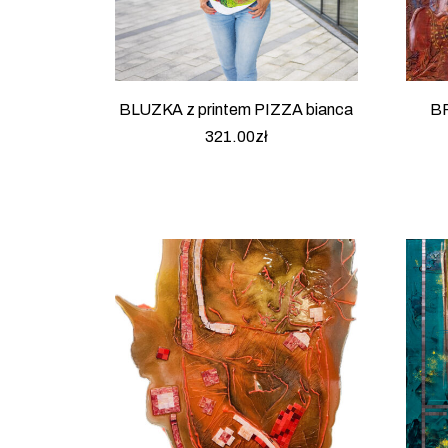
BLUZKA z printem PIZZA bianca
BR
321.00
zł