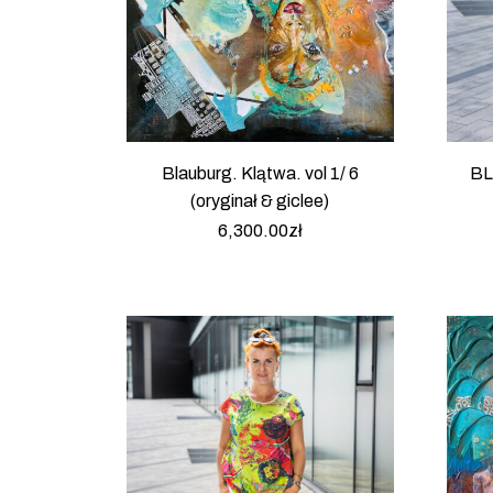
Blauburg. Klątwa. vol 1/ 6
BL
(oryginał & giclee)
6,300.00
zł