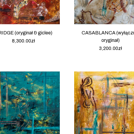
IDGE (oryginał & giclee)
CASABLANCA (wyłączn
oryginał)
8,300.00
zł
3,200.00
zł