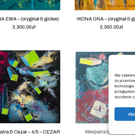
A EWA – (oryginał & giclee)
IKONA ONA – (oryginał & gi
3,300.00
zł
3,300.00
zł
Aby zapewnić
do przechow
technologie
przeglądania
wycofanie z
Ak
atra & Cezar – 4/5 – CEZAR
Kleopatra & Cezar – 5/5