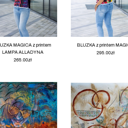
UZKA MAGICA z printem
BLUZKA z printem MAG
LAMPA ALLADYNA
295.00
zł
265.00
zł