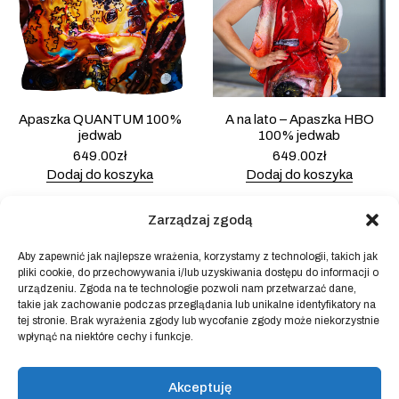
Apaszka QUANTUM 100%
A na lato – Apaszka HBO
jedwab
100% jedwab
649.00
zł
649.00
zł
Dodaj do koszyka
Dodaj do koszyka
Zarządzaj zgodą
Aby zapewnić jak najlepsze wrażenia, korzystamy z technologii, takich jak
pliki cookie, do przechowywania i/lub uzyskiwania dostępu do informacji o
Powered by
Block Shop
.
urządzeniu. Zgoda na te technologie pozwoli nam przetwarzać dane,
takie jak zachowanie podczas przeglądania lub unikalne identyfikatory na
tej stronie. Brak wyrażenia zgody lub wycofanie zgody może niekorzystnie
sklep
wpłynąć na niektóre cechy i funkcje.
home
blog
Akceptuję