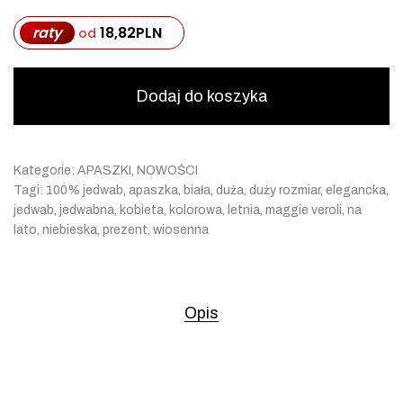
raty
18,82
PLN
od
Dodaj do koszyka
Kategorie:
APASZKI
,
NOWOŚCI
Tagi:
100% jedwab
,
apaszka
,
biała
,
duża
,
duży rozmiar
,
elegancka
,
jedwab
,
jedwabna
,
kobieta
,
kolorowa
,
letnia
,
maggie veroli
,
na
lato
,
niebieska
,
prezent
,
wiosenna
Opis