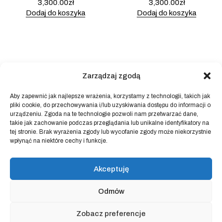
3,300.00
zł
3,300.00
zł
Dodaj do koszyka
Dodaj do koszyka
Zarządzaj zgodą
Aby zapewnić jak najlepsze wrażenia, korzystamy z technologii, takich jak
pliki cookie, do przechowywania i/lub uzyskiwania dostępu do informacji o
urządzeniu. Zgoda na te technologie pozwoli nam przetwarzać dane,
takie jak zachowanie podczas przeglądania lub unikalne identyfikatory na
tej stronie. Brak wyrażenia zgody lub wycofanie zgody może niekorzystnie
wpłynąć na niektóre cechy i funkcje.
Kolekcja Frankenstein – F1 –
Kolekcja Frankenstein – F2-
Wschodzący Apollo
Z motyką na słońce (oryginał
(oryginał & giclee)
& giclee)
Akceptuję
6,900.00
zł
6,900.00
zł
Dodaj do koszyka
Dodaj do koszyka
Odmów
Zobacz preferencje