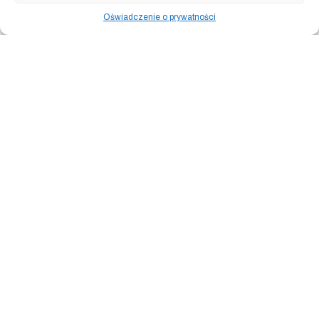
Oświadczenie o prywatności
Kolekcja Frankenstein – F3 –
Kolekcja Frankenstein – F4 –
Rozbłyski (oryginał & giclee)
Plamy na słońcu (oryginał &
giclee)
6,900.00
zł
6,900.00
zł
Dodaj do koszyka
Dodaj do koszyka