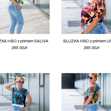
KA HBO z printem SALIVA
BLUZKA HBO z printem 
265.00
zł
295.00
zł