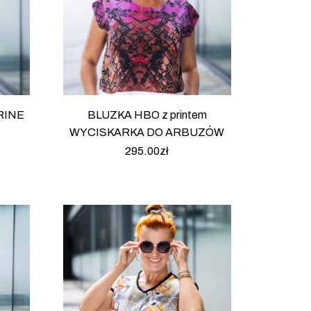
URINE
BLUZKA HBO z printem
WYCISKARKA DO ARBUZÓW
295.00
zł