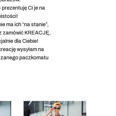
prezentuję Ci je na
istości!
e ma ich “na stanie”,
żesz zamówić KREACJĘ,
alnie dla Ciebie!
kreację wysyłam na
skazanego paczkomatu