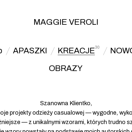
MAGGIE VEROLI
30
p
APASZKI
KREACJE
NOW
OBRAZY
Szanowna Klientko,
oje projekty odzieży casualowej — wygodne, wyko
żniejsze — z unikalnymi wzorami, których trudno sz
e wzory powstały na podstawie moich autorskich