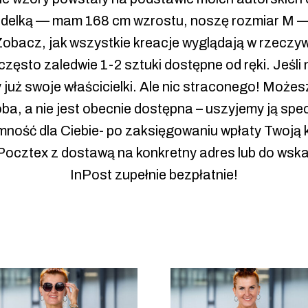
delką — mam 168 cm wzrostu, noszę rozmiar M — 
Zobacz, jak wszystkie kreacje wyglądają w rzeczyw
sto zaledwie 1-2 sztuki dostępne od ręki. Jeśli ni
y już swoje właścicielki. Ale nic straconego! Mo
oba, a nie jest obecnie dostępna – uszyjemy ją specj
ność dla Ciebie- po zaksięgowaniu wpłaty Twoją 
z Pocztex z dostawą na konkretny adres lub do w
InPost zupełnie bezpłatnie!