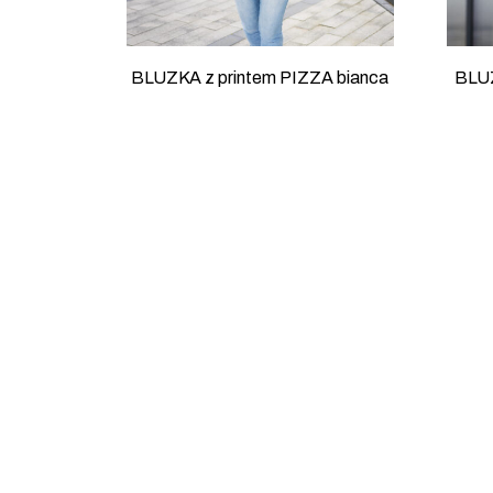
BLUZKA z printem PIZZA bianca
BLUZ
321.00
zł
Spódnica z printem COVID