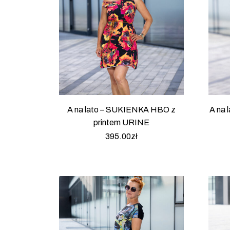
A na lato – SUKIENKA HBO z
A na
printem URINE
395.00
zł