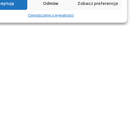
ceptuję
Odmów
Zobacz preferencje
Oświadczenie o prywatności
NTUM
Spódnica z printem BRIDGE
385.00
zł
TUM
Spódnica z printem WATER