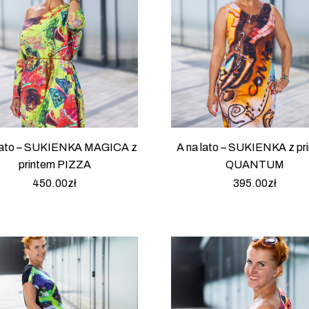
 lato – SUKIENKA MAGICA z
A na lato – SUKIENKA z pr
printem PIZZA
QUANTUM
450.00
zł
395.00
zł