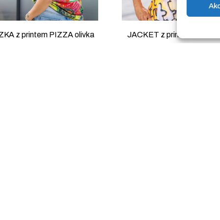
Ak
KA z printem PIZZA olivka
JACKET z printem QUA
321.00
zł
290.00
zł
Spódnica z printem HBO
Spódnica z printem QUAN