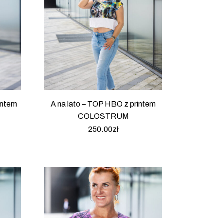
intem
A na lato – TOP HBO z printem
COLOSTRUM
250.00
zł