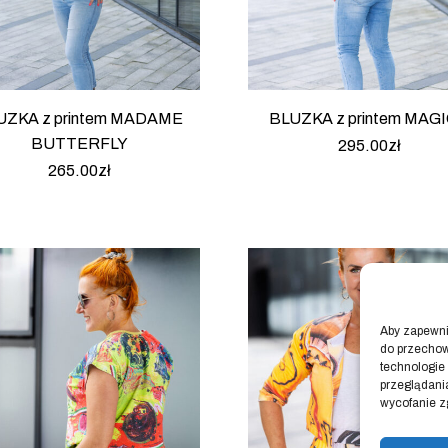
UZKA z printem MADAME
BLUZKA z printem MAG
BUTTERFLY
295.00
zł
265.00
zł
Aby zapewnić
do przechow
technologie
przeglądania
wycofanie z