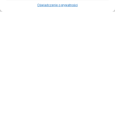
Oświadczenie o prywatności
Kleopatra & Cezar – 3/5 –
Kleopatra & Cezar – 4/5 –
NYC (wyłącznie oryginał)
CEZAR (wyłącznie oryginał)
5,300.00
zł
5,300.00
zł
Dodaj do koszyka
Dodaj do koszyka