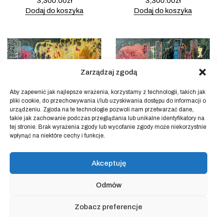
3,300.00
zł
3,300.00
zł
Dodaj do koszyka
Dodaj do koszyka
Zarządzaj zgodą
Aby zapewnić jak najlepsze wrażenia, korzystamy z technologii, takich jak
pliki cookie, do przechowywania i/lub uzyskiwania dostępu do informacji o
urządzeniu. Zgoda na te technologie pozwoli nam przetwarzać dane,
takie jak zachowanie podczas przeglądania lub unikalne identyfikatory na
tej stronie. Brak wyrażenia zgody lub wycofanie zgody może niekorzystnie
wpłynąć na niektóre cechy i funkcje.
Kleopatra & Cezar – 1/5 –
Kleopatra & Cezar – 2/5 –
Fifth Avenue (wyłącznie
Taxi (wyłącznie oryginał)
oryginał)
Akceptuję
5,300.00
zł
5,300.00
zł
Dodaj do koszyka
Dodaj do koszyka
Odmów
Zobacz preferencje