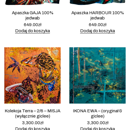
Apaszka GAJA 100%
Apaszka HARBOUR 100%
jedwab
jedwab
649.00
zł
649.00
zł
Dodaj do koszyka
Dodaj do koszyka
Kolekcja Terra – 2/6 – MISJA
IKONA EWA – (oryginał &
(wyłącznie giclee)
giclee)
3,300.00
zł
3,300.00
zł
Dodaj do koszyka
Dodaj do koszyka