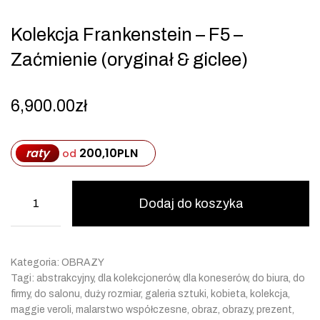
Kolekcja Frankenstein – F5 –
Zaćmienie (oryginał & giclee)
6,900.00
zł
raty
200,10
PLN
od
Dodaj do koszyka
Kategoria:
OBRAZY
Tagi:
abstrakcyjny
,
dla kolekcjonerów
,
dla koneserów
,
do biura
,
do
firmy
,
do salonu
,
duży rozmiar
,
galeria sztuki
,
kobieta
,
kolekcja
,
maggie veroli
,
malarstwo współczesne
,
obraz
,
obrazy
,
prezent
,