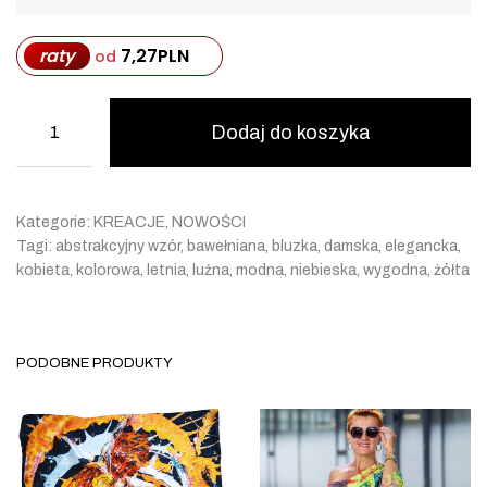
raty
7,27
PLN
od
Dodaj do koszyka
Kategorie:
KREACJE
,
NOWOŚCI
Tagi:
abstrakcyjny wzór
,
bawełniana
,
bluzka
,
damska
,
elegancka
,
kobieta
,
kolorowa
,
letnia
,
luźna
,
modna
,
niebieska
,
wygodna
,
żółta
PODOBNE PRODUKTY