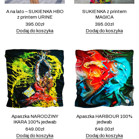
A na lato – SUKIENKA HBO
SUKIENKA z printem
z printem URINE
MAGICA
395.00
zł
395.00
zł
Dodaj do koszyka
Dodaj do koszyka
Apaszka NARODZINY
Apaszka HARBOUR 100%
IKARA 100% jedwab
jedwab
649.00
zł
649.00
zł
Dodaj do koszyka
Dodaj do koszyka