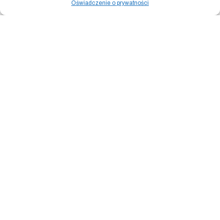
Oświadczenie o prywatności
Apaszka WYCISKARKA DO
ARBUZÓW jedwab 100%
649.00
zł
Dodaj do koszyka
Powered by
Block Shop
.
sklep
home