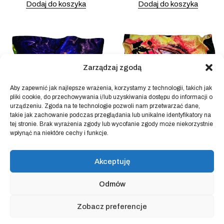
Dodaj do koszyka
Dodaj do koszyka
Zarządzaj zgodą
Aby zapewnić jak najlepsze wrażenia, korzystamy z technologii, takich jak
pliki cookie, do przechowywania i/lub uzyskiwania dostępu do informacji o
urządzeniu. Zgoda na te technologie pozwoli nam przetwarzać dane,
takie jak zachowanie podczas przeglądania lub unikalne identyfikatory na
tej stronie. Brak wyrażenia zgody lub wycofanie zgody może niekorzystnie
wpłynąć na niektóre cechy i funkcje.
Apaszka SALIVA jedwab
Apaszka URINE 100%
100%
jedwab
Akceptuję
649.00
zł
649.00
zł
Dodaj do koszyka
Dodaj do koszyka
Odmów
Zobacz preferencje