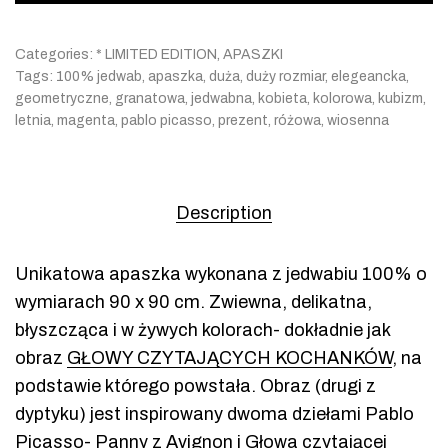
Categories:
* LIMITED EDITION
,
APASZKI
Tags:
100% jedwab
,
apaszka
,
duża
,
duży rozmiar
,
elegeancka
,
geometryczne
,
granatowa
,
jedwabna
,
kobieta
,
kolorowa
,
kubizm
,
letnia
,
magenta
,
pablo picasso
,
prezent
,
różowa
,
wiosenna
Description
Unikatowa apaszka wykonana z jedwabiu 100% o
wymiarach 90 x 90 cm. Zwiewna, delikatna,
błyszcząca i w żywych kolorach- dokładnie jak
obraz
GŁOWY CZYTAJĄCYCH KOCHANKÓW
, na
podstawie którego powstała. Obraz (drugi z
dyptyku) jest inspirowany dwoma dziełami Pablo
Picasso- Panny z Avignon i Głowa czytającej