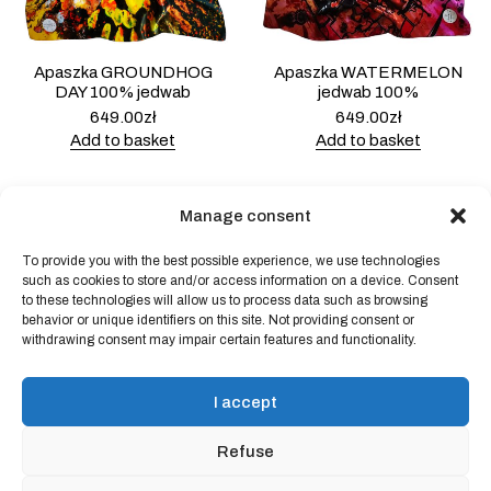
Apaszka GROUNDHOG
Apaszka WATERMELON
DAY 100% jedwab
jedwab 100%
649.00
zł
649.00
zł
Add to basket
Add to basket
Manage consent
To provide you with the best possible experience, we use technologies
Powered by
Block Shop
.
such as cookies to store and/or access information on a device. Consent
to these technologies will allow us to process data such as browsing
behavior or unique identifiers on this site. Not providing consent or
shop
withdrawing consent may impair certain features and functionality.
home
blog
I accept
art & idea
contact
Refuse