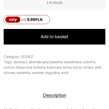
1 in stock
raty
9,86
PLN
od
Add to basket
Category:
ODZIEŻ
Tags:
abstract
,
abstrakcyjny
,
bawełna
,
bawełniana
,
colorful
,
cotton
,
klasyczna
,
kobieta
,
kolorowa
,
letnia
,
luźna
,
na lato
,
pink
,
różowa
,
sukienka
,
summer
,
wygodna
,
wzór
Description