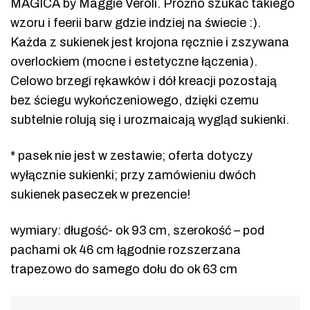
MAGICA by Maggie Veroli. Próżno szukać takiego
wzoru i feerii barw gdzie indziej na świecie :).
Każda z sukienek jest krojona ręcznie i zszywana
overlockiem (mocne i estetyczne łączenia).
Celowo brzegi rękawków i dół kreacji pozostają
bez ściegu wykończeniowego, dzięki czemu
subtelnie rolują się i urozmaicają wygląd sukienki.
* pasek nie jest w zestawie; oferta dotyczy
wyłącznie sukienki; przy zamówieniu dwóch
sukienek paseczek w prezencie!
wymiary: długość- ok 93 cm, szerokość – pod
pachami ok 46 cm łągodnie rozszerzana
trapezowo do samego dołu do ok 63 cm