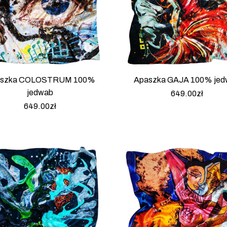
szka COLOSTRUM 100%
Apaszka GAJA 100% jed
jedwab
649.00
zł
649.00
zł