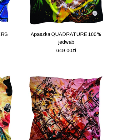
ERS
Apaszka QUADRATURE 100%
jedwab
649.00
zł