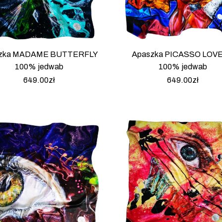
zka MADAME BUTTERFLY
Apaszka PICASSO LOV
100% jedwab
100% jedwab
649.00
zł
649.00
zł