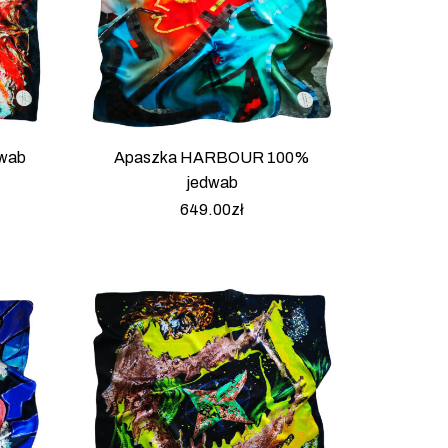
wab
Apaszka HARBOUR 100%
jedwab
649.00
zł