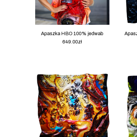
Apaszka HBO 100% jedwab
Apas
649.00
zł