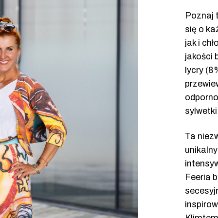
Poznaj 
się o ka
jak i ch
jakości
lycry (8
przewiew
odporno
sylwetki
Ta niezw
unikal
intensy
Feeria 
secesyjn
inspir