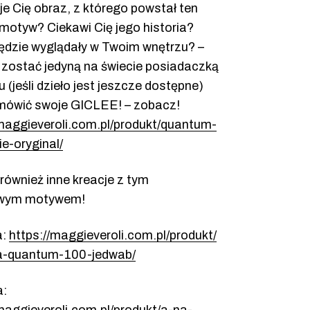
je Cię obraz, z którego powstał ten
motyw? Ciekawi Cię jego historia?
będzie wyglądały w Twoim wnętrzu? –
zostać jedyną na świecie posiadaczką
u (jeśli dzieło jest jeszcze dostępne)
mówić swoje GICLEE! – zobacz!
/maggieveroli.com.pl/produkt/quantum-
e-oryginal/
również inne kreacje z tym
owym motywem!
a:
https://maggieveroli.com.pl/produkt/
-quantum-100-jedwab/
a: