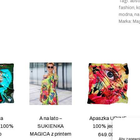
Tagi:
abst
fashion
,
k
modna
,
na
Marka:
Mag
ka
A na lato –
Apaszka URINE
 100%
SUKIENKA
100% jedwab
b
MAGICA z printem
649.00
zł
Aby zapewnić