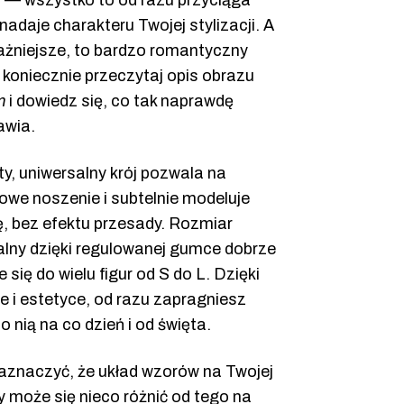
 — wszystko to od razu przyciąga
nadaje charakteru Twojej stylizacji. A
ażniejsze, to bardzo romantyczny
koniecznie przeczytaj opis obrazu
m
i dowiedz się, co tak naprawdę
awia.
ty, uniwersalny krój pozwala na
owe noszenie i subtelnie modeluje
ę, bez efektu przesady. Rozmiar
alny dzięki regulowanej gumce dobrze
 się do wielu figur od S do L. Dzięki
 i estetyce, od razu zapragniesz
o nią na co dzień i od święta.
aznaczyć, że układ wzorów na Twojej
 może się nieco różnić od tego na