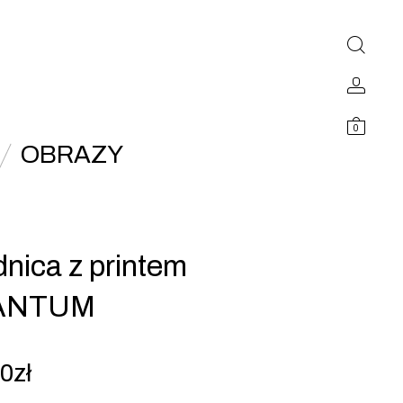
0
OBRAZY
nica z printem
ANTUM
00
zł