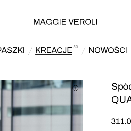
MAGGIE VEROLI
30
PASZKI
KREACJE
NOWOŚCI
Spód
QU
311.