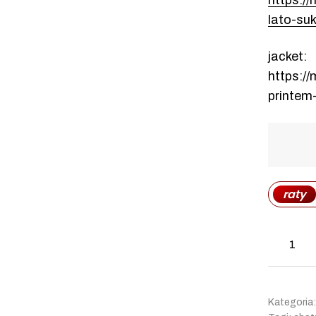
https://
lato-su
jacket:
https://
printem
raty
Kategoria