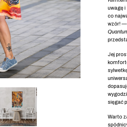
Klimtem
uwagę i 
co najw
wzór! — 
Quantu
przedst
Jej pros
komfort
sylwetk
uniwers
dopasuje
wygodzie
sięgać p
Warto z
spódnicy