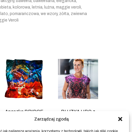
rakcyjny
,
bawełna
,
bawełniana
,
elegancka
,
obieta
,
kolorowa
,
letnia
,
luźna
,
maggie veroli
,
 lato
,
pomarańczowa
,
we wzory
,
żółta
,
zwiewna
gie Veroli
Apaszka BRIDGE
BLUZKA HBO z
100% jedwab
printem
Zarządzaj zgodą
WYCISKARKA DO
649.00
zł
 jak najlepsze wrażenia, korzystamy z technologii, takich jak pliki cookie,