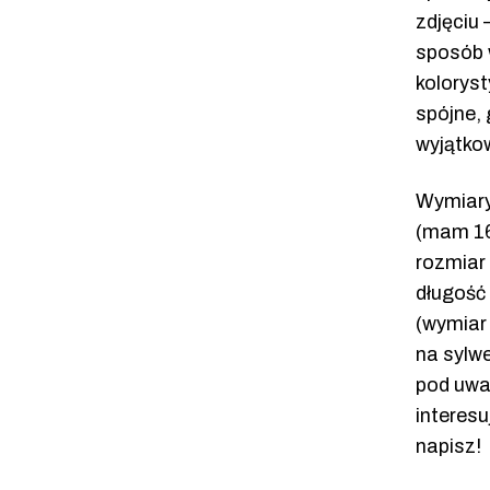
zdjęciu
sposób 
kolorys
spójne, 
wyjątko
Wymiary
(mam 16
rozmiar 
długość
(wymiar 
na sylwe
pod uwag
interesu
napisz!