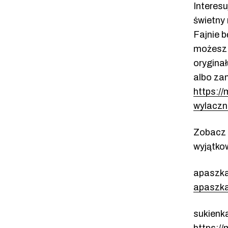
Interesu
świetny 
Fajnie 
możesz 
oryginał
albo za
https:/
wylaczni
Zobacz 
wyjątk
apaszk
apaszka
sukienk