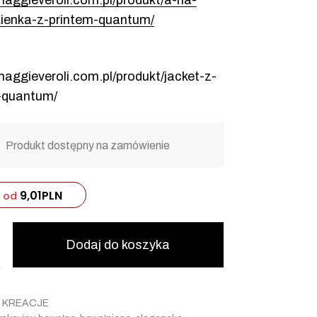
maggieveroli.com.pl/produkt/a-na-
kienka-z-printem-quantum/
maggieveroli.com.pl/produkt/jacket-z-
-quantum/
Produkt dostępny na zamówienie
9,01
PLN
od
Dodaj do koszyka
:
KREACJE