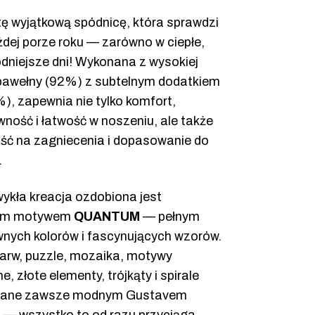
tę wyjątkową spódnicę, która sprawdzi
żdej porze roku — zarówno w ciepłe,
łodniejsze dni! Wykonana z wysokiej
 bawełny (92%) z subtelnym dodatkiem
%), zapewnia nie tylko komfort,
ność i łatwość w noszeniu, ale także
ść na zagniecenia i dopasowanie do
.
ykła kreacja ozdobiona jest
nym motywem
QUANTUM
— pełnym
wnych kolorów i fascynujących wzorów.
barw, puzzle, mozaika, motywy
e, złote elementy, trójkąty i spirale
owane zawsze modnym Gustavem