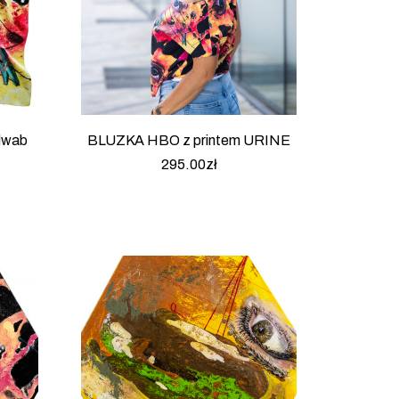
dwab
BLUZKA HBO z printem URINE
295.00
zł