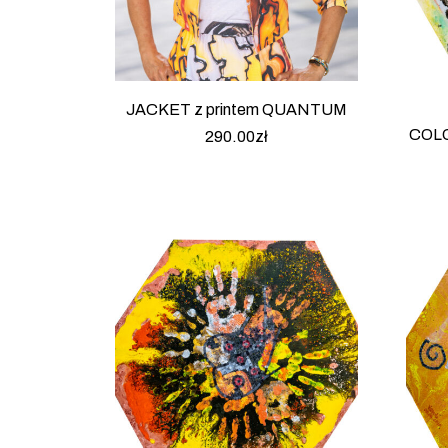
JACKET z printem QUANTUM
COLO
290.00
zł