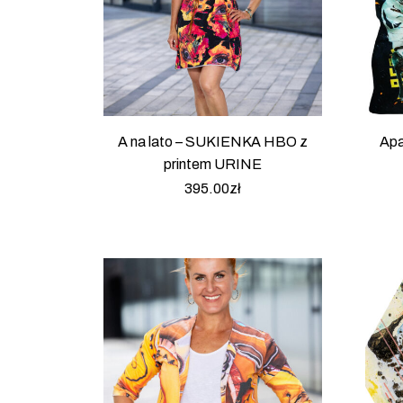
A na lato – SUKIENKA HBO z
Apa
printem URINE
395.00
zł