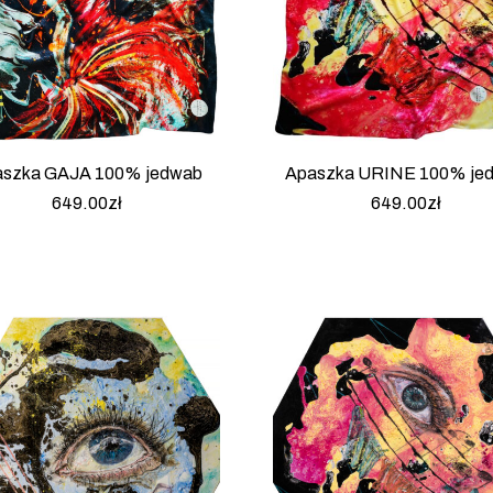
szka GAJA 100% jedwab
Apaszka URINE 100% je
649.00
zł
649.00
zł