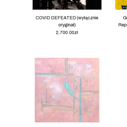
COVID DEFEATED (wyłącznie
G
oryginał)
Repr
2,700.00
zł