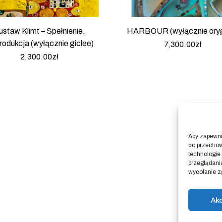
ustaw Klimt – Spełnienie.
HARBOUR (wyłącznie oryg
odukcja (wyłącznie giclee)
7,300.00
zł
2,300.00
zł
Aby zapewnić
do przechow
technologie
przeglądania
wycofanie z
Ak