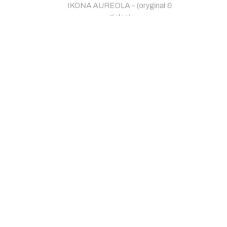
IKONA AUREOLA – (oryginał &
IKON
giclee)
3,300.00
zł
Kleopatra & Cezar – 2/5 – Taxi
Kleo
(wyłącznie oryginał)