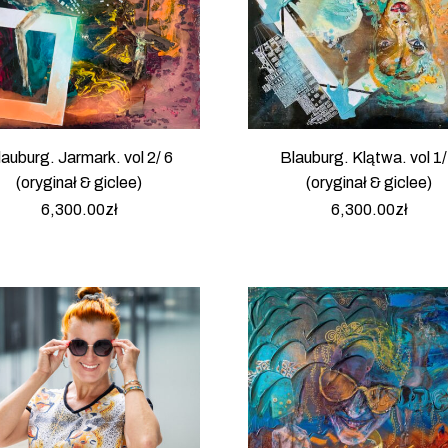
auburg. Jarmark. vol 2/ 6
Blauburg. Klątwa. vol 1/
(oryginał & giclee)
(oryginał & giclee)
6,300.00
zł
6,300.00
zł