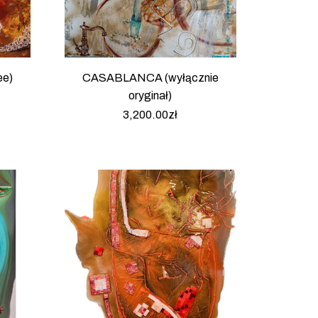
ee)
CASABLANCA (wyłącznie
oryginał)
3,200.00
zł