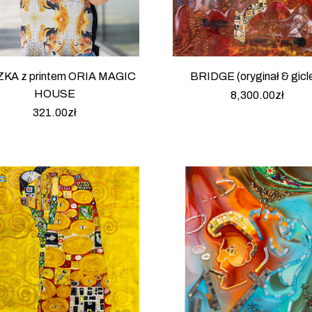
KA z printem ORIA MAGIC
BRIDGE (oryginał & gicl
HOUSE
8,300.00
zł
321.00
zł