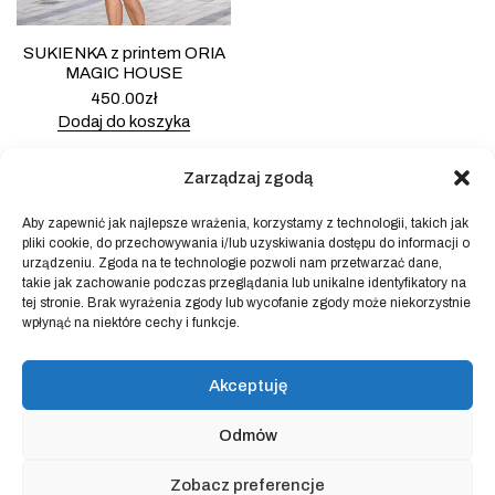
SUKIENKA z printem ORIA
MAGIC HOUSE
450.00
zł
Dodaj do koszyka
Zarządzaj zgodą
Aby zapewnić jak najlepsze wrażenia, korzystamy z technologii, takich jak
pliki cookie, do przechowywania i/lub uzyskiwania dostępu do informacji o
Powered by
Block Shop
.
urządzeniu. Zgoda na te technologie pozwoli nam przetwarzać dane,
takie jak zachowanie podczas przeglądania lub unikalne identyfikatory na
tej stronie. Brak wyrażenia zgody lub wycofanie zgody może niekorzystnie
wpłynąć na niektóre cechy i funkcje.
sklep
home
blog
Akceptuję
art & idea
kontakt
Odmów
Regulamin sklepu internetowego
Zobacz preferencje