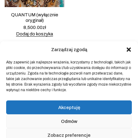
QUANTUM (wyłącznie
oryginał)
8,500.00
zł
Dodaj do koszyka
Zarządzaj zgodą
Aby zapewnić jak najlepsze wrażenia, korzystamy z technologii, takich jak
pliki cookie, do przechowywania i/lub uzyskiwania dostępu do informacji o
Powered by
Block Shop
.
urządzeniu. Zgoda na te technologie pozwoli nam przetwarzać dane,
takie jak zachowanie podczas przeglądania lub unikalne identyfikatory na
tej stronie. Brak wyrażenia zgody lub wycofanie zgody może niekorzystnie
wpłynąć na niektóre cechy i funkcje.
sklep
home
blog
Akceptuję
art & idea
kontakt
Odmów
Regulamin sklepu internetowego
Zobacz preferencje