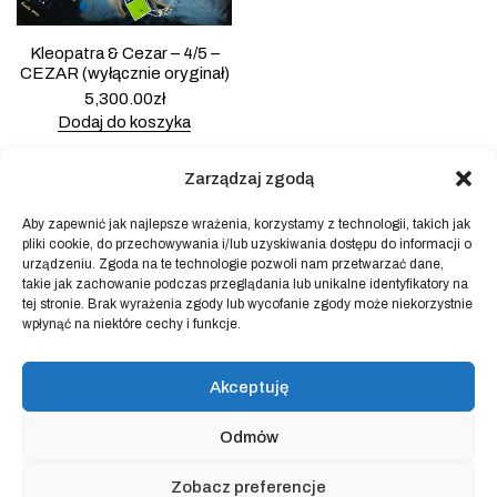
Kleopatra & Cezar – 4/5 –
CEZAR (wyłącznie oryginał)
5,300.00
zł
Dodaj do koszyka
Zarządzaj zgodą
Aby zapewnić jak najlepsze wrażenia, korzystamy z technologii, takich jak
pliki cookie, do przechowywania i/lub uzyskiwania dostępu do informacji o
Powered by
Block Shop
.
urządzeniu. Zgoda na te technologie pozwoli nam przetwarzać dane,
takie jak zachowanie podczas przeglądania lub unikalne identyfikatory na
tej stronie. Brak wyrażenia zgody lub wycofanie zgody może niekorzystnie
wpłynąć na niektóre cechy i funkcje.
sklep
home
blog
Akceptuję
art & idea
kontakt
Odmów
Regulamin sklepu internetowego
Zobacz preferencje