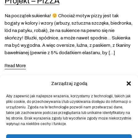
Projekt – PIZZA
Na początek sukienka!
Chociaż motyw pizzy jest tak
bogaty w kolory i wzory (arbuzy, sztuczna szczęka, biedronka,
lód na patyku, robak), że na sukience na pewno się nie
skończy! Bluzki, spódnice, a może nawet spodnie… Sukienka
ma być wygodna. A więc oversize, luźna, z paskiem, z tkaniny
bawełnianej (pewnie z 5% dodatkiem elastanu, by […]
Read More
Zarządzaj zgodą
Aby zapewnić jak najlepsze wrażenia, korzystamy z technologii, takich jak
pliki cookie, do przechowywania i/lub uzyskiwania dostępu do informacji o
Powered by
Block Shop
.
urządzeniu. Zgoda na te technologie pozwoli nam przetwarzać dane,
takie jak zachowanie podczas przeglądania lub unikalne identyfikatory na
tej stronie. Brak wyrażenia zgody lub wycofanie zgody może niekorzystnie
wpłynąć na niektóre cechy i funkcje.
sklep
home