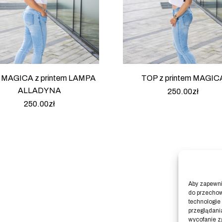
 MAGICA z printem LAMPA
TOP z printem MAGIC
ALLADYNA
250.00
zł
250.00
zł
Aby zapewnić
do przechow
technologie
przeglądania
wycofanie z