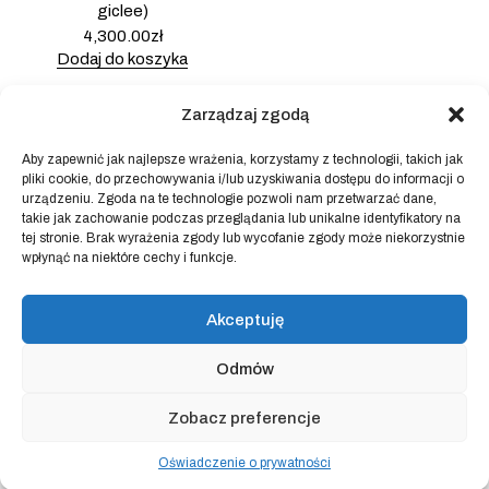
giclee)
4,300.00
zł
Dodaj do koszyka
Zarządzaj zgodą
Aby zapewnić jak najlepsze wrażenia, korzystamy z technologii, takich jak
pliki cookie, do przechowywania i/lub uzyskiwania dostępu do informacji o
Powered by
Block Shop
.
urządzeniu. Zgoda na te technologie pozwoli nam przetwarzać dane,
takie jak zachowanie podczas przeglądania lub unikalne identyfikatory na
tej stronie. Brak wyrażenia zgody lub wycofanie zgody może niekorzystnie
wpłynąć na niektóre cechy i funkcje.
sklep
home
blog
Akceptuję
art & idea
kontakt
Odmów
Regulamin sklepu internetowego
Zobacz preferencje
Polityka prywatności
Oświadczenie o prywatności