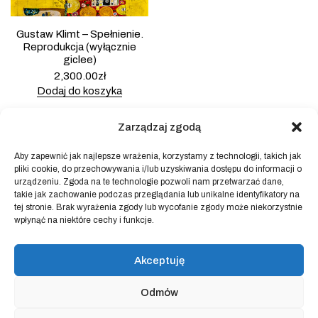
Gustaw Klimt – Spełnienie.
Reprodukcja (wyłącznie
giclee)
2,300.00
zł
Dodaj do koszyka
Zarządzaj zgodą
Aby zapewnić jak najlepsze wrażenia, korzystamy z technologii, takich jak
pliki cookie, do przechowywania i/lub uzyskiwania dostępu do informacji o
Powered by
Block Shop
.
urządzeniu. Zgoda na te technologie pozwoli nam przetwarzać dane,
takie jak zachowanie podczas przeglądania lub unikalne identyfikatory na
tej stronie. Brak wyrażenia zgody lub wycofanie zgody może niekorzystnie
wpłynąć na niektóre cechy i funkcje.
sklep
home
blog
Akceptuję
art & idea
kontakt
Odmów