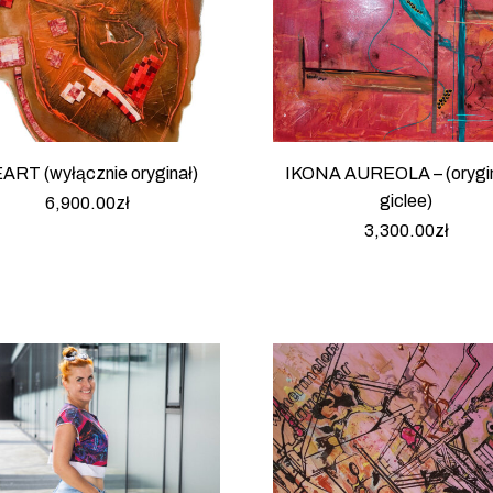
ART (wyłącznie oryginał)
IKONA AUREOLA – (orygin
giclee)
6,900.00
zł
3,300.00
zł