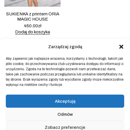
SUKIENKA z printem ORIA
MAGIC HOUSE
450.00
zł
Dodaj do koszyka
Zarządzaj zgodą
Aby zapewnić jak najlepsze wrażenia, korzystamy z technologii, takich jak
pliki cookie, do przechowywania i/lub uzyskiwania dostępu do informacji o
Powered by
Block Shop
.
urządzeniu. Zgoda na te technologie pozwoli nam przetwarzać dane,
takie jak zachowanie podczas przeglądania lub unikalne identyfikatory na
tej stronie. Brak wyrażenia zgody lub wycofanie zgody może niekorzystnie
wpłynąć na niektóre cechy i funkcje.
sklep
home
blog
Akceptuję
art & idea
kontakt
Odmów
Regulamin sklepu internetowego
Zobacz preferencje