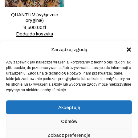
QUANTUM (wyłącznie
oryginał)
8,500.00
zł
Dodaj do koszyka
Zarządzaj zgodą
Aby zapewnić jak najlepsze wrażenia, korzystamy z technologii, takich jak
pliki cookie, do przechowywania i/lub uzyskiwania dostępu do informacji o
Powered by
Block Shop
.
urządzeniu. Zgoda na te technologie pozwoli nam przetwarzać dane,
takie jak zachowanie podczas przeglądania lub unikalne identyfikatory na
tej stronie. Brak wyrażenia zgody lub wycofanie zgody może niekorzystnie
wpłynąć na niektóre cechy i funkcje.
sklep
home
blog
Akceptuję
art & idea
kontakt
Odmów
Regulamin sklepu internetowego
Zobacz preferencje