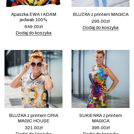
Apaszka EWA I ADAM
BLUZKA z printem MAGICA
jedwab 100%
295.00
zł
649.00
zł
Dodaj do koszyka
Dodaj do koszyka
BLUZKA z printem ORIA
SUKIENKA z printem
MAGIC HOUSE
MAGICA
321.00
zł
395.00
zł