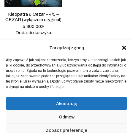
Kleopatra & Cezar – 4/5 –
CEZAR (wyłącznie oryginał)
5,300.00
zł
Dodaj do koszyka
Zarządzaj zgodą
Aby zapewnić jak najlepsze wrażenia, korzystamy z technologii, takich jak
pliki cookie, do przechowywania i/lub uzyskiwania dostępu do informacji o
Powered by
Block Shop
.
urządzeniu. Zgoda na te technologie pozwoli nam przetwarzać dane,
takie jak zachowanie podczas przeglądania lub unikalne identyfikatory na
tej stronie. Brak wyrażenia zgody lub wycofanie zgody może niekorzystnie
wpłynąć na niektóre cechy i funkcje.
sklep
home
blog
Akceptuję
art & idea
kontakt
Odmów
Regulamin sklepu internetowego
Zobacz preferencje