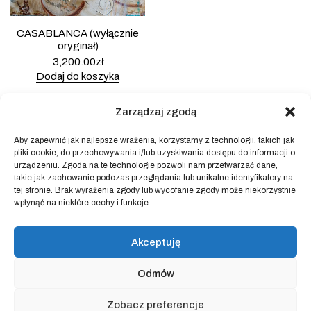
CASABLANCA (wyłącznie
oryginał)
3,200.00
zł
Dodaj do koszyka
Zarządzaj zgodą
Aby zapewnić jak najlepsze wrażenia, korzystamy z technologii, takich jak
pliki cookie, do przechowywania i/lub uzyskiwania dostępu do informacji o
Powered by
Block Shop
.
urządzeniu. Zgoda na te technologie pozwoli nam przetwarzać dane,
takie jak zachowanie podczas przeglądania lub unikalne identyfikatory na
tej stronie. Brak wyrażenia zgody lub wycofanie zgody może niekorzystnie
wpłynąć na niektóre cechy i funkcje.
sklep
home
blog
Akceptuję
art & idea
kontakt
Odmów
Regulamin sklepu internetowego
Zobacz preferencje