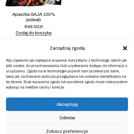
Apaszka GAJA 100%
jedwab
649.00
zł
Dodaj do koszyka
Zarządzaj zgodą
Aby zapewnić jak najlepsze wrażenia, korzystamy z technologii, takich jak
pliki cookie, do przechowywania i/lub uzyskiwania dostępu do informacji o
Powered by
Block Shop
.
urządzeniu. Zgoda na te technologie pozwoli nam przetwarzać dane,
takie jak zachowanie podczas przeglądania lub unikalne identyfikatory na
tej stronie. Brak wyrażenia zgody lub wycofanie zgody może niekorzystnie
wpłynąć na niektóre cechy i funkcje.
sklep
home
blog
Akceptuję
art & idea
kontakt
Odmów
Regulamin sklepu internetowego
Zobacz preferencje