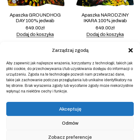
Apaszka GROUNDHOG
Apaszka NARODZINY
DAY 100% jedwab
IKARA 100% jedwab
649.00
zł
649.00
zł
Dodaj do koszyka
Dodaj do koszyka
Zarządzaj zgodą
Aby zapewnić jak najlepsze wrażenia, korzystamy z technologii, takich jak
pliki cookie, do przechowywania i/lub uzyskiwania dostępu do informacji o
Powered by
Block Shop
.
urządzeniu. Zgoda na te technologie pozwoli nam przetwarzać dane,
takie jak zachowanie podczas przeglądania lub unikalne identyfikatory na
tej stronie. Brak wyrażenia zgody lub wycofanie zgody może niekorzystnie
wpłynąć na niektóre cechy i funkcje.
sklep
home
blog
Akceptuję
art & idea
kontakt
Odmów
Regulamin sklepu internetowego
Zobacz preferencje