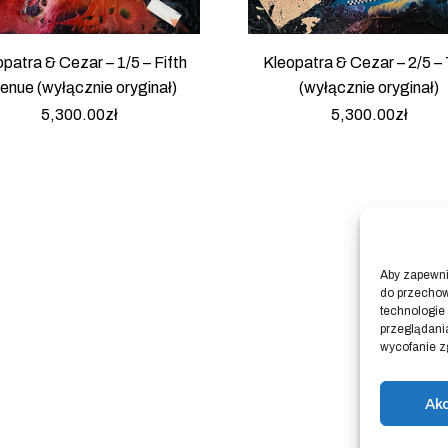
patra & Cezar – 1/5 – Fifth
Kleopatra & Cezar – 2/5 – 
enue (wyłącznie oryginał)
(wyłącznie oryginał)
5,300.00
zł
5,300.00
zł
Aby zapewnić
do przechow
technologie
przeglądania
wycofanie z
Ak