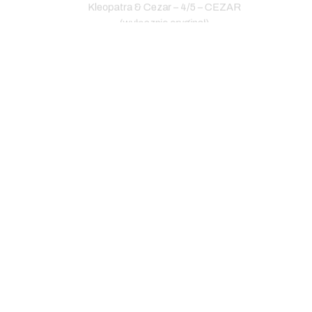
Kleopatra & Cezar – 4/5 – CEZAR
K
(wyłącznie oryginał)
KLEOP
5,300.00
zł
Kolekcja Frankenstein – F4 –
K