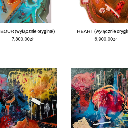
OUR (wyłącznie oryginał)
HEART (wyłącznie orygin
7,300.00
zł
6,900.00
zł