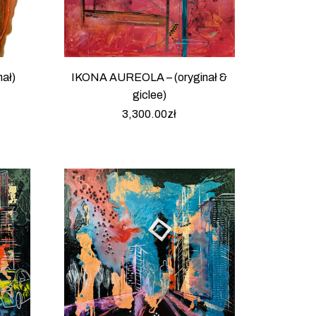
ał)
IKONA AUREOLA – (oryginał &
giclee)
3,300.00
zł