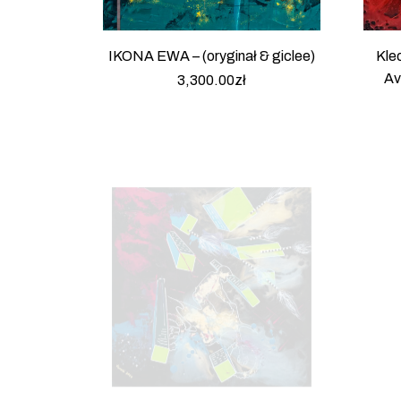
IKONA EWA – (oryginał & giclee)
Kleo
Av
3,300.00
zł