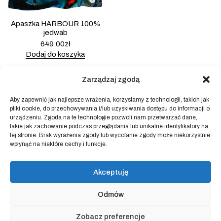
Apaszka HARBOUR 100%
jedwab
649.00
zł
Dodaj do koszyka
Zarządzaj zgodą
Aby zapewnić jak najlepsze wrażenia, korzystamy z technologii, takich jak
pliki cookie, do przechowywania i/lub uzyskiwania dostępu do informacji o
Powered by
Block Shop
.
urządzeniu. Zgoda na te technologie pozwoli nam przetwarzać dane,
takie jak zachowanie podczas przeglądania lub unikalne identyfikatory na
tej stronie. Brak wyrażenia zgody lub wycofanie zgody może niekorzystnie
wpłynąć na niektóre cechy i funkcje.
sklep
home
blog
Akceptuję
art & idea
kontakt
Odmów
Regulamin sklepu internetowego
Zobacz preferencje