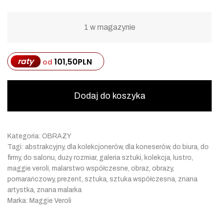
1 w magazynie
raty
101,50
PLN
od
Dodaj do koszyka
Kategoria:
OBRAZY
Tagi:
abstrakcyjny
,
dla kolekcjonerów
,
dla koneserów
,
do biura
,
do
firmy
,
do salonu
,
duży rozmiar
,
galeria sztuki
,
kolekcja
,
lustro
,
maggie veroli
,
malarstwo współczesne
,
obraz
,
obrazy
,
pomarańczowy
,
prezent
,
sztuka
,
sztuka współczesna
,
znana
artystka
,
znana malarka
Marka:
Maggie Veroli