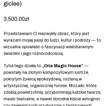
giclee)
3,500.00
zł
Przedstawiam Ci niezwykły obraz, który jest
wyrazem mojej pasji do ludzi, kultur i podróży — to
wizualna opowieść o fascynacji wielobarwnym
światem i jego różnorodnością.
Tytuł tego dzieła to
„Oria Magic House”
—
powstały na złotym kompozytowym lustrze,
pokrytym żywicą epoksydową, rozlaną w
artystycznej, organicznej formie. Mozaiki, które
zdobią powierzchnię, przypominają ludzkie twarze,
maski teatralne, a nawet dorodne kiście winogron
czy tajemniczych przybyszów z fantazyjnych