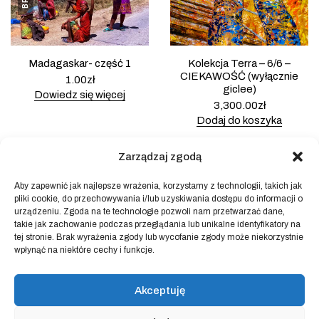
Madagaskar- część 1
Kolekcja Terra – 6/6 –
CIEKAWOŚĆ (wyłącznie
1.00
zł
giclee)
Dowiedz się więcej
3,300.00
zł
Dodaj do koszyka
Zarządzaj zgodą
Aby zapewnić jak najlepsze wrażenia, korzystamy z technologii, takich jak
pliki cookie, do przechowywania i/lub uzyskiwania dostępu do informacji o
Powered by
Block Shop
.
urządzeniu. Zgoda na te technologie pozwoli nam przetwarzać dane,
takie jak zachowanie podczas przeglądania lub unikalne identyfikatory na
tej stronie. Brak wyrażenia zgody lub wycofanie zgody może niekorzystnie
wpłynąć na niektóre cechy i funkcje.
sklep
home
blog
Akceptuję
art & idea