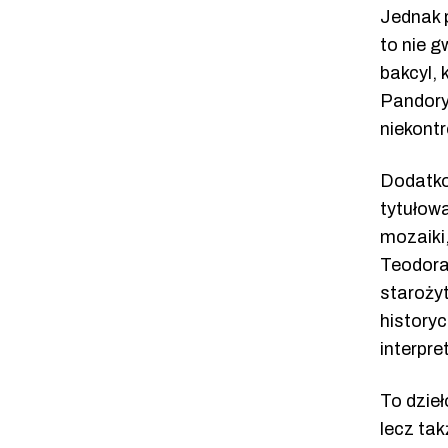
Jednak p
to nie g
bakcyl, 
Pandory
niekont
Dodatko
tytułow
mozaiki,
Teodora
starożyt
history
interpret
To dzieł
lecz tak