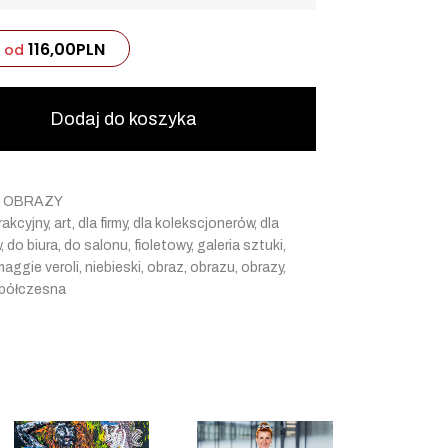
116,00
PLN
od
Dodaj do koszyka
:
OBRAZY
rakcyjny
,
art
,
dla firmy
,
dla kolekscjonerów
,
dla
w
,
do biura
,
do salonu
,
fioletowy
,
galeria sztuki
,
maggie veroli
,
niebieski
,
obraz
,
obrazu
,
obrazy
,
półczesna