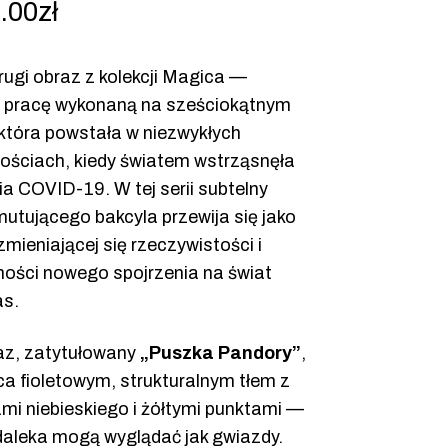
.00
zł
rugi obraz z kolekcji Magica —
ą pracę wykonaną na sześciokątnym
 która powstała w niezwykłych
nościach, kiedy światem wstrząsnęła
a COVID-19. W tej serii subtelny
utującego bakcyla przewija się jako
mieniającej się rzeczywistości i
ności nowego spojrzenia na świat
as.
az, zatytułowany
„Puszka Pandory”
,
a fioletowym, strukturalnym tłem z
mi niebieskiego i żółtymi punktami —
daleka mogą wyglądać jak gwiazdy.