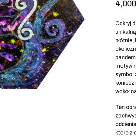
4,000
Odkryj d
unikaln
płótnie,
okolicz
pandemi
motyw m
symbol z
koniecz
wokół n
Ten obr
zachwyc
odcienia
które z 