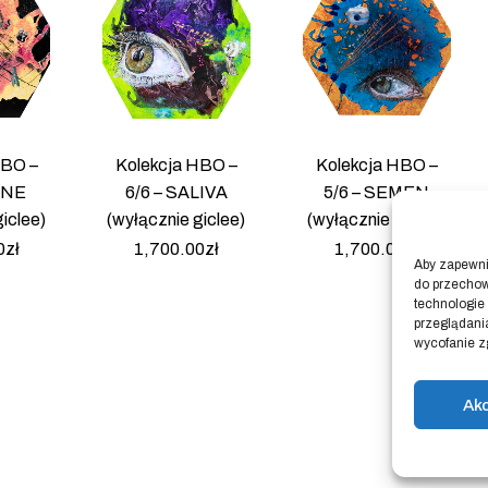
HBO –
Kolekcja HBO –
Kolekcja HBO –
INE
6/6 – SALIVA
5/6 – SEMEN
iclee)
(wyłącznie giclee)
(wyłącznie giclee)
0
zł
1,700.00
zł
1,700.00
zł
Aby zapewnić
do przechow
technologie
przeglądania
wycofanie z
Ak
sklep
Regulam