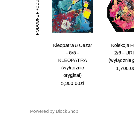
PODOBNE PRODUKTY
Kleopatra & Cezar
Kolekcja 
– 5/5 –
2/6 – UR
KLEOPATRA
(wyłącznie g
(wyłącznie
1,700.0
oryginał)
5,300.00
zł
Powered by
Block Shop
.