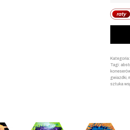
raty
Kategoria
Tagi:
abst
koneseró
gwiazdki
,
sztuka ws