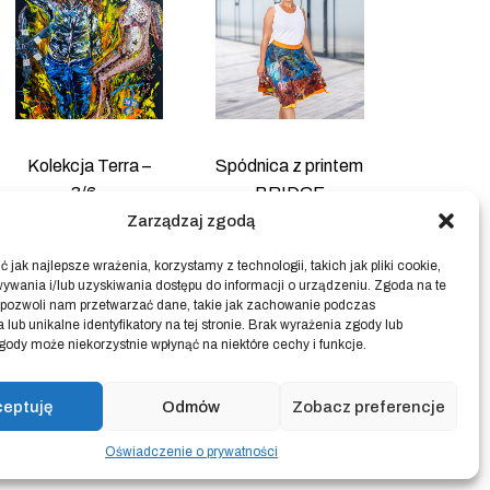
Kolekcja Terra –
Spódnica z printem
3/6 –
BRIDGE
PRZYSZŁOŚĆ
Zarządzaj zgodą
385.00
zł
(wyłącznie giclee)
 jak najlepsze wrażenia, korzystamy z technologii, takich jak pliki cookie,
3,300.00
zł
ywania i/lub uzyskiwania dostępu do informacji o urządzeniu. Zgoda na te
 pozwoli nam przetwarzać dane, takie jak zachowanie podczas
 lub unikalne identyfikatory na tej stronie. Brak wyrażenia zgody lub
gody może niekorzystnie wpłynąć na niektóre cechy i funkcje.
ceptuję
Odmów
Zobacz preferencje
home
blog
art & idea
kontakt
in sklepu internetowego
Polityka prywatności
Oświadczenie o prywatności