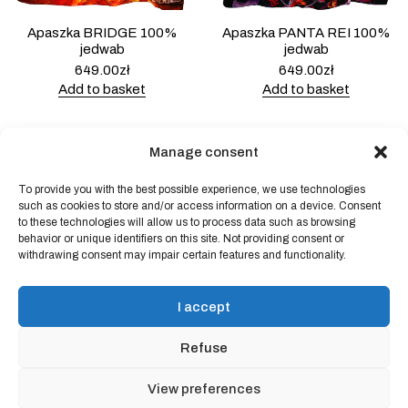
Apaszka BRIDGE 100%
Apaszka PANTA REI 100%
jedwab
jedwab
649.00
zł
649.00
zł
Add to basket
Add to basket
Manage consent
To provide you with the best possible experience, we use technologies
Powered by
Block Shop
.
such as cookies to store and/or access information on a device. Consent
to these technologies will allow us to process data such as browsing
behavior or unique identifiers on this site. Not providing consent or
shop
withdrawing consent may impair certain features and functionality.
home
blog
I accept
art & idea
contact
Refuse
Online store regulations
View preferences