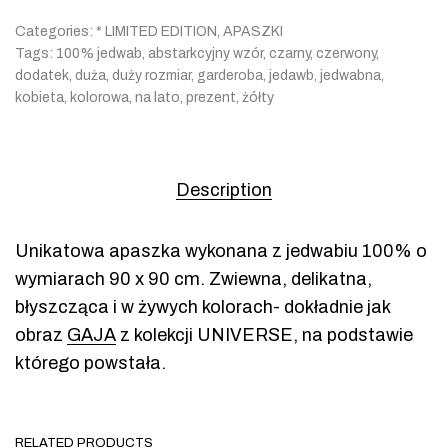
Categories:
* LIMITED EDITION
,
APASZKI
Tags:
100% jedwab
,
abstarkcyjny wzór
,
czarny
,
czerwony
,
dodatek
,
duża
,
duży rozmiar
,
garderoba
,
jedawb
,
jedwabna
,
kobieta
,
kolorowa
,
na lato
,
prezent
,
żółty
Description
Unikatowa apaszka wykonana z jedwabiu 100% o
wymiarach 90 x 90 cm. Zwiewna, delikatna,
błyszcząca i w żywych kolorach- dokładnie jak
obraz
GAJA
z kolekcji UNIVERSE, na podstawie
którego powstała.
RELATED PRODUCTS